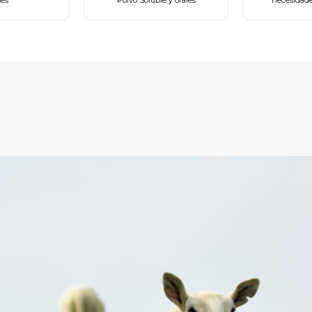
ses
Polvo Soluble y orales
necesidade