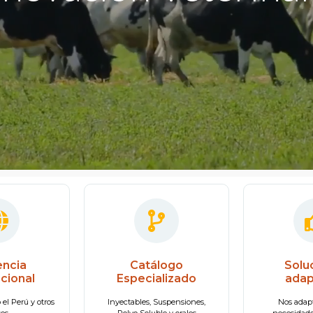
encia
Catálogo
Solu
acional
Especializado
adap
el Perú y otros
Inyectables, Suspensiones,
Nos adap